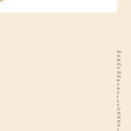
Mo.
Di.
Mi.
Do.
Fr.
Sa.
So.
M
D
M
D
F
S
S
27
28
29
30
31
1