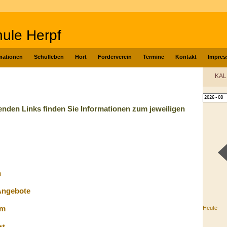
ule Herpf
mationen
Schulleben
Hort
Förderverein
Termine
Kontakt
Impre
KA
enden Links finden Sie Informationen zum jeweiligen
n
Angebote
mm
Heute
rt