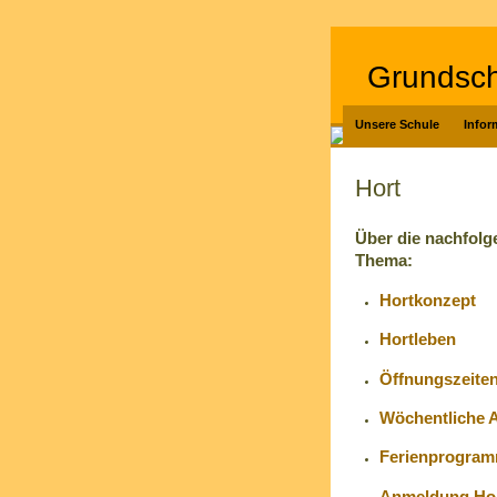
Grundsch
Unsere Schule
Infor
Hort
Über die nachfolg
Thema:
Hortkonzept
Hortleben
Öffnungszeite
Wöchentliche 
Ferienprogra
Anmeldung Ho